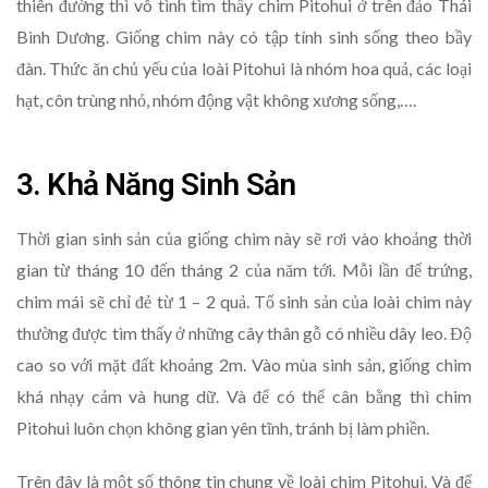
thiên đường thì vô tình tìm thấy chim Pitohui ở trên đảo Thái
Bình Dương. Giống chim này có tập tính sinh sống theo bầy
đàn. Thức ăn chủ yếu của loài Pitohui là nhóm hoa quả, các loại
hạt, côn trùng nhỏ, nhóm động vật không xương sống,….
3. Khả Năng Sinh Sản
Thời gian sinh sản của giống chim này sẽ rơi vào khoảng thời
gian từ tháng 10 đến tháng 2 của năm tới. Mỗi lần để trứng,
chim mái sẽ chỉ đẻ từ 1 – 2 quả. Tổ sinh sản của loài chim này
thường được tìm thấy ở những cây thân gỗ có nhiều dây leo. Độ
cao so với mặt đất khoảng 2m. Vào mùa sinh sản, giống chim
khá nhạy cảm và hung dữ. Và để có thể cân bằng thì chim
Pitohui luôn chọn không gian yên tĩnh, tránh bị làm phiền.
Trên đây là một số thông tin chung về loài chim Pitohui. Và để