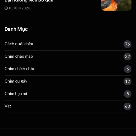
08/08/2026
Danh Mục
Cách nuôi chim
76
Chim chào mào
32
Chim chích chòe
6
Chim cu gáy
12
Chim họa mi
8
Vẹt
63