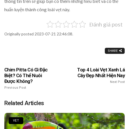
thông tin trên sẽ giúp bạn có thêm những hiểu biết và có thể
huấn luyện thành công loài vẹt này.
Đánh giá post
Originally posted 2023-07-21 22:46:08.
SHARE
Chim Pitta Có Gì Đặc
Top 4 Loài Vẹt Xanh Lá
Biệt? Có Thể Nuôi
Cây Đẹp Nhất Hiện Nay
Được Không?
Next Post
Previous Post
Related Articles
VẸT