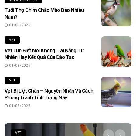
Tuổi Thọ Chim Chào Mào Bao Nhiêu
Năm?
01/08/2026
VẸT
Vẹt Lùn Biết Nói Không: Tài Năng Tự
Nhiên Hay Kết Quả Của Đào Tạo
01/08/2026
VẸT
Vẹt Bị Liệt Chân – Nguyên Nhân Và Cách
Phòng Tránh Tình Trạng Này
01/08/2026
CÁCH NUÔI CHIM