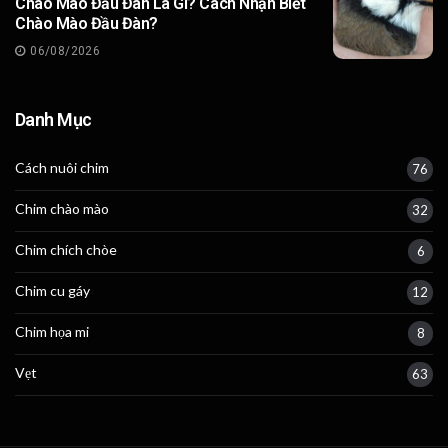
Chào Mào Đầu Đàn Là Gì? Cách Nhận Biết
Chào Mào Đầu Đàn?
06/08/2026
Danh Mục
Cách nuôi chim
76
Chim chào mào
32
Chim chích chòe
6
Chim cu gáy
12
Chim họa mi
8
Vẹt
63