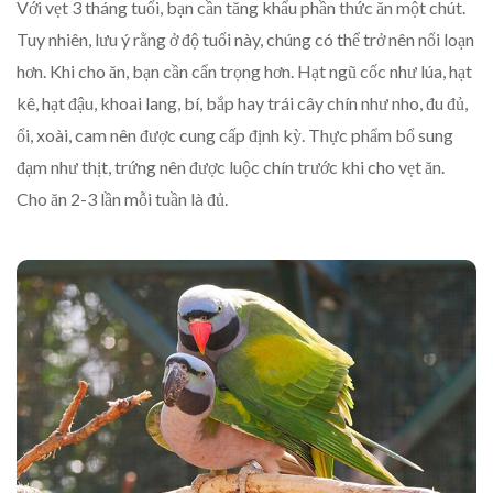
Với vẹt 3 tháng tuổi, bạn cần tăng khẩu phần thức ăn một chút.
Tuy nhiên, lưu ý rằng ở độ tuổi này, chúng có thể trở nên nổi loạn
hơn. Khi cho ăn, bạn cần cẩn trọng hơn. Hạt ngũ cốc như lúa, hạt
kê, hạt đậu, khoai lang, bí, bắp hay trái cây chín như nho, đu đủ,
ổi, xoài, cam nên được cung cấp định kỳ. Thực phẩm bổ sung
đạm như thịt, trứng nên được luộc chín trước khi cho vẹt ăn.
Cho ăn 2-3 lần mỗi tuần là đủ.