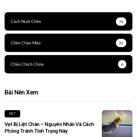
Cách Nuôi Chim
76
Chim Chào Mào
32
Chim Chích Chòe
6
Bài Nên Xem
VẸT
Vẹt Bị Liệt Chân – Nguyên Nhân Và Cách
Phòng Tránh Tình Trạng Này