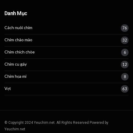
Danh Mục
Cách nuôi chim
76
Chim chào mào
32
Chim chích chòe
6
Chim cu gáy
12
Chim họa mi
8
Vẹt
63
© Copyright 2024 Yeuchim.net. All Rights Reserved Powered by
Yeuchim.net