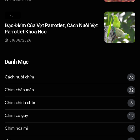
VẸT
Đặc Điểm Của Vẹt Parrotlet, Cách Nuôi Vẹt
Parrotlet Khoa Học
09/08/2026
Danh Mục
Cách nuôi chim
76
Chim chào mào
32
Chim chích chòe
6
Chim cu gáy
12
Chim họa mi
8