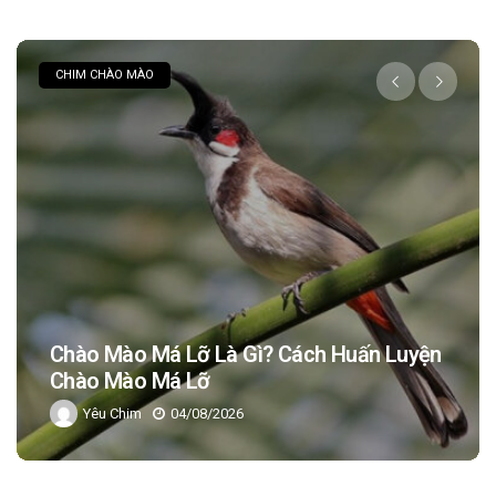
CÁCH NUÔI CHIM
Chim Ngói Là Chim Gì? Giá Bao Nhiêu?
Làm Món Gì Ngon Nhất
Yêu Chim
03/08/2026