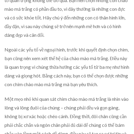
tố quan trọng không thể bỏ qua. Bạn nên chọn những con chào
mào má trắng có phần đầu to, vì đây thường là những con đực
và có sức khỏe tốt. Hãy chú ý đến những con có thân hình lớn,
đầy đặn, vì sau này chúng sẽ trở nên mạnh mẽ hơn và có hình
dáng đẹp và cân đối.
Ngoài các yếu tố về ngoại hình, trước khi quyết định chọn chim,
bạn cũng nên xem xét thế hệ của chào mào má trắng. Điều này
là quan trọng vì chúng thừa hưởng các yếu tố từ ba mẹ như hình
dáng và giọng hót. Bằng cách này, bạn có thể chọn được những
con chim chào mào má trắng mà bạn yêu thích.
Một mẹo nhỏ khi quan sát chim chào mào má trắng là nhìn vào
lông và lông đuôi của chúng – chúng phải đều và gọn gàng,
không bị xơ xác hoặc chéo cánh. Đồng thời, đôi chân cũng cần
phải chắc chắn và ngón chân phải đủ dài để chúng có thể bám
chắc vào lồng một cách dễ dàng, điều này sẽ tạo ra sự tự tin và