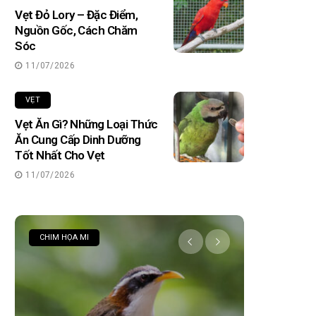
Vẹt Đỏ Lory – Đặc Điểm,
Nguồn Gốc, Cách Chăm
Sóc
11/07/2026
VẸT
Vẹt Ăn Gì? Những Loại Thức
Ăn Cung Cấp Dinh Dưỡng
Tốt Nhất Cho Vẹt
11/07/2026
CHIM HỌA MI
CÁCH NUÔI 