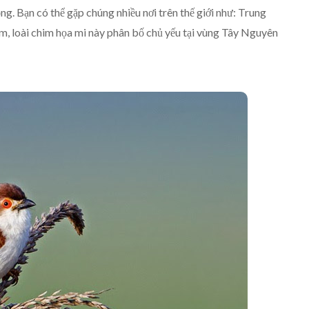
g. Bạn có thể gặp chúng nhiều nơi trên thế giới như: Trung
m, loài chim họa mi này phân bố chủ yếu tại vùng Tây Nguyên
Gợi Ý Cách Nuôi Chim Tiểu Mi
Hót Hay, Khỏe Đẹp
Yêu Chim
10/07/2026