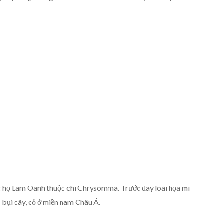
CHIM HỌA MI
ng họ Lâm Oanh thuộc chi Chrysomma. Trước đây loài họa mi
 bụi cây, cỏ ở miền nam Châu Á.