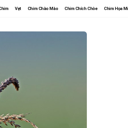
Chim
Vẹt
Chim Chào Mào
Chim Chích Chòe
Chim Họa M