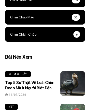
76
Chim Chào Mào
32
Chim Chích Chòe
6
Bài Nên Xem
CHIM CU GÁY
Top 5 Sự Thật Về Loài Chim
Dodo Mà Ít Người Biết Đến
11/07/2026
VẸT