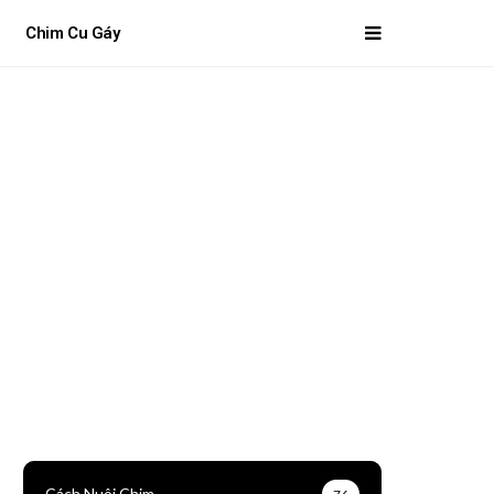
i
Chim Cu Gáy
Cách Nuôi Chim