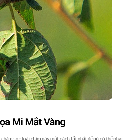
ọa Mi Mắt Vàng
 chăm sóc loài chim này một cách tốt nhất để nó có thể phát