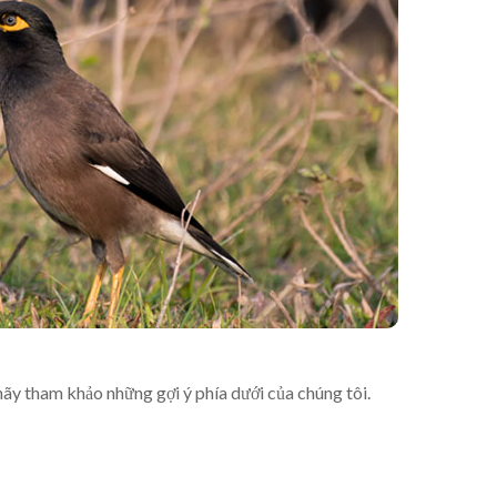
Cách Nuôi Chim Hút Mật Đúng
Kỹ Thuật Và Phân Biệt Chim
Trống Mái
Yêu Chim
04/07/2026
hãy tham khảo những gợi ý phía dưới của chúng tôi.