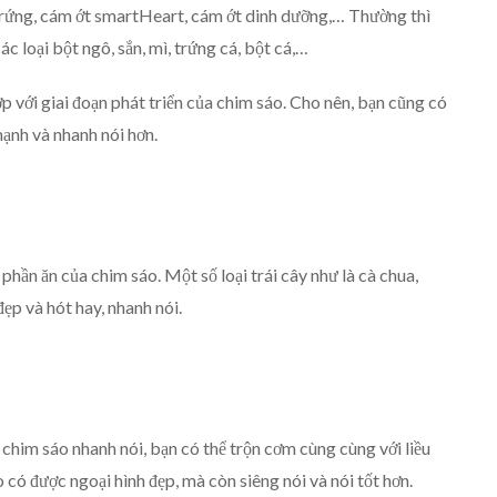
 trứng, cám ớt smartHeart, cám ớt dinh dưỡng,… Thường thì
c loại bột ngô, sắn, mì, trứng cá, bột cá,…
 với giai đoạn phát triển của chim sáo. Cho nên, bạn cũng có
mạnh và nhanh nói hơn.
phần ăn của chim sáo. Một số loại trái cây như là cà chua,
đẹp và hót hay, nhanh nói.
chim sáo nhanh nói, bạn có thể trộn cơm cùng cùng với liều
có được ngoại hình đẹp, mà còn siêng nói và nói tốt hơn.