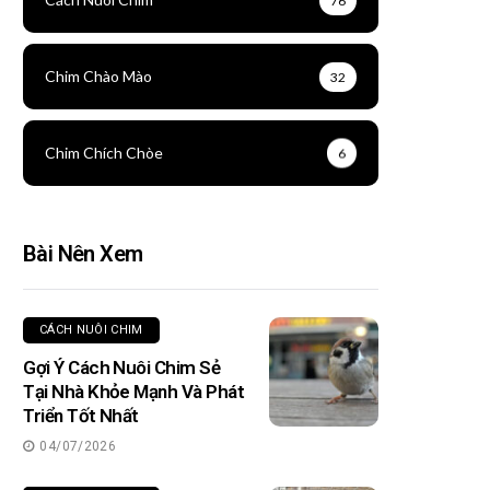
76
Chim Chào Mào
32
Chim Chích Chòe
6
Bài Nên Xem
CÁCH NUÔI CHIM
Gợi Ý Cách Nuôi Chim Sẻ
Tại Nhà Khỏe Mạnh Và Phát
Triển Tốt Nhất
04/07/2026