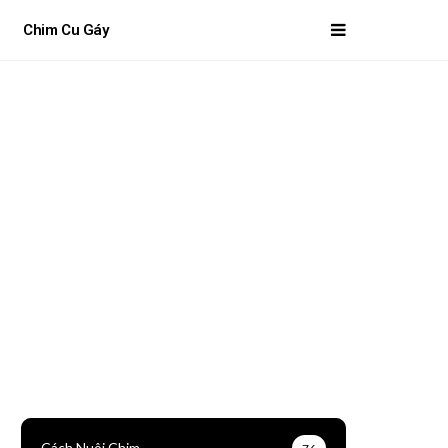
i
Chim Cu Gáy
Cách Nuôi Chim