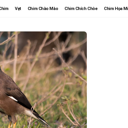
Chim
Vẹt
Chim Chào Mào
Chim Chích Chòe
Chim Họa M