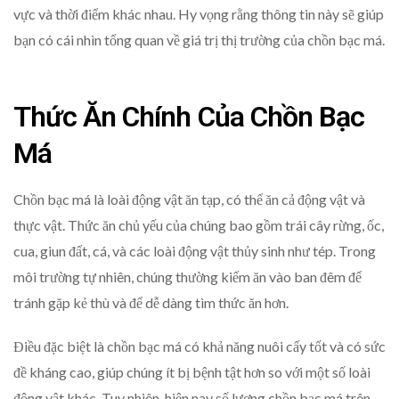
vực và thời điểm khác nhau. Hy vọng rằng thông tin này sẽ giúp
bạn có cái nhìn tổng quan về giá trị thị trường của chồn bạc má.
Thức Ăn Chính Của Chồn Bạc
Má
Chồn bạc má là loài động vật ăn tạp, có thể ăn cả động vật và
thực vật. Thức ăn chủ yếu của chúng bao gồm trái cây rừng, ốc,
cua, giun đất, cá, và các loài động vật thủy sinh như tép. Trong
môi trường tự nhiên, chúng thường kiếm ăn vào ban đêm để
tránh gặp kẻ thù và để dễ dàng tìm thức ăn hơn.
Điều đặc biệt là chồn bạc má có khả năng nuôi cấy tốt và có sức
đề kháng cao, giúp chúng ít bị bệnh tật hơn so với một số loài
động vật khác. Tuy nhiên, hiện nay số lượng chồn bạc má trên