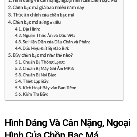
Hình dáng và Cân nặng, ngoại hình của Chồn Bạc Má
Chồn bạc má giá bao nhiêu năm nay
Thức ăn chính của chồn bạc má
Chồn bạc má sống ở đâu
Địa Hình:
Nguồn Thức Ăn và Dấu Vết:
Sự Hiện Diện của Dấu Chân và Phân:
Dấu Hiệu Đất Bị Đào Bới:
Bẫy chồn bạc má như thế nào?
Chuẩn Bị Thòng Lọng:
Chuẩn Bị Máy Ghi Âm MP3:
Chuẩn Bị Nơi Bẫy:
Thiết Lập Bẫy:
Kích Hoạt Bẫy vào Ban Đêm:
Kiểm Tra Bẫy:
Hình Dáng Và Cân Nặng, Ngoại
Hình Của Chồn Bạc Má